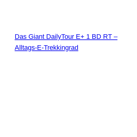
Das Giant DailyTour E+ 1 BD RT –
Alltags-E-Trekkingrad