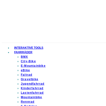
INTERAKTIVE TOOLS
FAHRRÄDER
BMX
City-Bike
E-Mountainbike
eBike
Faltrad
Gravelbike
Jugendfahrrad
Kinderfahrrad
Lastenfahrrad
Mountainbike
Rennrad