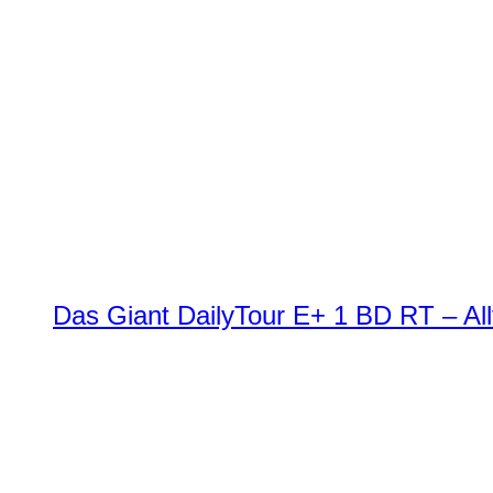
Das Giant DailyTour E+ 1 BD RT – All