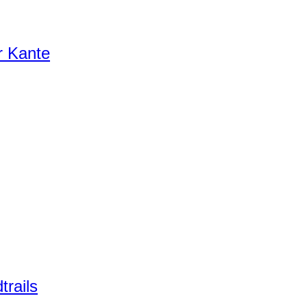
r Kante
trails