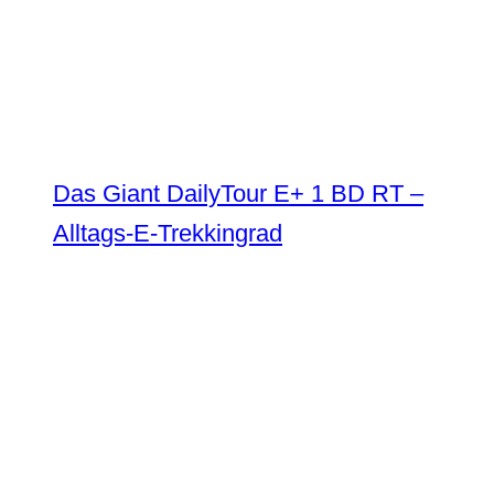
Das Giant DailyTour E+ 1 BD RT –
Alltags-E-Trekkingrad