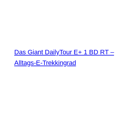
Das Giant DailyTour E+ 1 BD RT –
Alltags-E-Trekkingrad