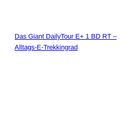
Das Giant DailyTour E+ 1 BD RT –
Alltags-E-Trekkingrad