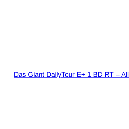
Das Giant DailyTour E+ 1 BD RT – All