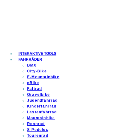
INTERAKTIVE TOOLS
FAHRRÄDER
BMX
City-Bike
E-Mountainbike
eBike
Faltrad
Gravelbike
Jugendfahrrad
Kinderfahrrad
Lastenfahrrad
Mountainbike
Rennrad
S-Pedelec
Tourenrad