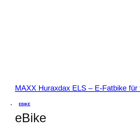
MAXX Huraxdax ELS – E-Fatbike für w
EBIKE
eBike