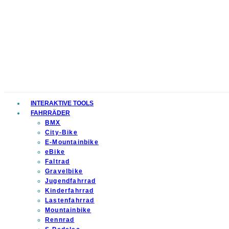
INTERAKTIVE TOOLS
FAHRRÄDER
BMX
City-Bike
E-Mountainbike
eBike
Faltrad
Gravelbike
Jugendfahrrad
Kinderfahrrad
Lastenfahrrad
Mountainbike
Rennrad