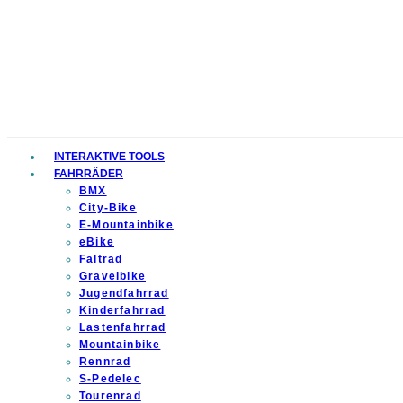
INTERAKTIVE TOOLS
FAHRRÄDER
BMX
City-Bike
E-Mountainbike
eBike
Faltrad
Gravelbike
Jugendfahrrad
Kinderfahrrad
Lastenfahrrad
Mountainbike
Rennrad
S-Pedelec
Tourenrad