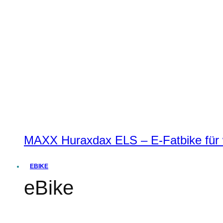
MAXX Huraxdax ELS – E-Fatbike für w
EBIKE
eBike