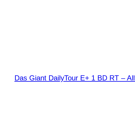
Das Giant DailyTour E+ 1 BD RT – All