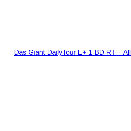
Das Giant DailyTour E+ 1 BD RT – All