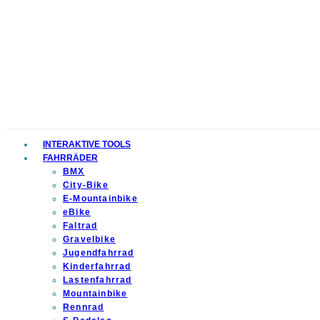
INTERAKTIVE TOOLS
FAHRRÄDER
BMX
City-Bike
E-Mountainbike
eBike
Faltrad
Gravelbike
Jugendfahrrad
Kinderfahrrad
Lastenfahrrad
Mountainbike
Rennrad