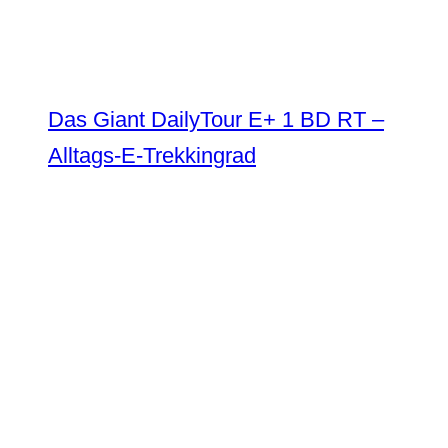
Das Giant DailyTour E+ 1 BD RT –
Alltags-E-Trekkingrad