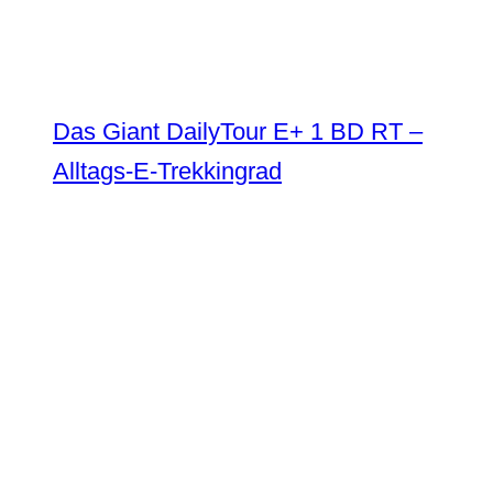
Das Giant DailyTour E+ 1 BD RT –
Alltags-E-Trekkingrad