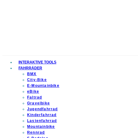
INTERAKTIVE TOOLS
FAHRRÄDER
BMX
City-Bike
E-Mountainbike
eBike
Faltrad
Gravelbike
Jugendfahrrad
Kinderfahrrad
Lastenfahrrad
Mountainbike
Rennrad