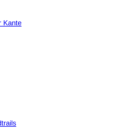
r Kante
trails