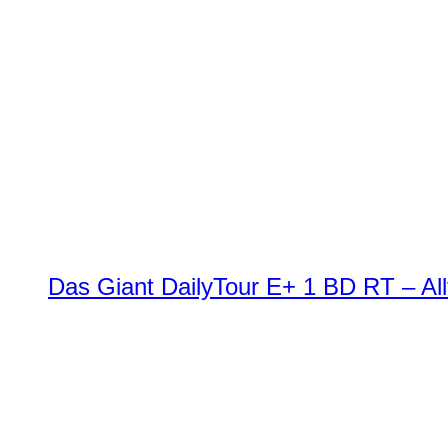
Das Giant DailyTour E+ 1 BD RT – All