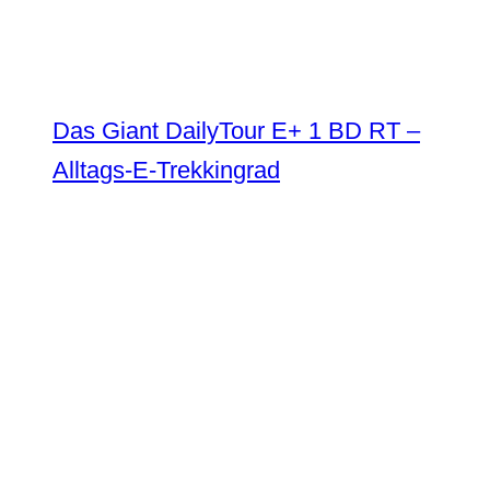
Das Giant DailyTour E+ 1 BD RT –
Alltags-E-Trekkingrad