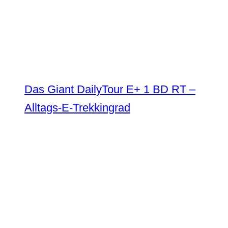
Das Giant DailyTour E+ 1 BD RT –
Alltags-E-Trekkingrad