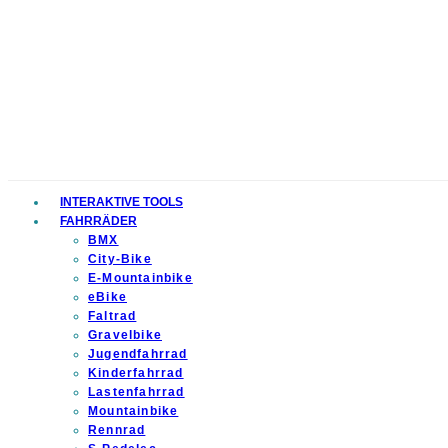
INTERAKTIVE TOOLS
FAHRRÄDER
BMX
City-Bike
E-Mountainbike
eBike
Faltrad
Gravelbike
Jugendfahrrad
Kinderfahrrad
Lastenfahrrad
Mountainbike
Rennrad