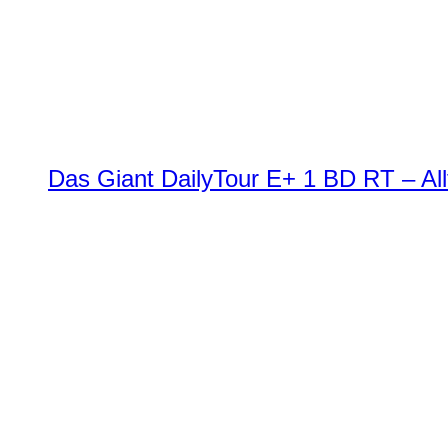
Das Giant DailyTour E+ 1 BD RT – All