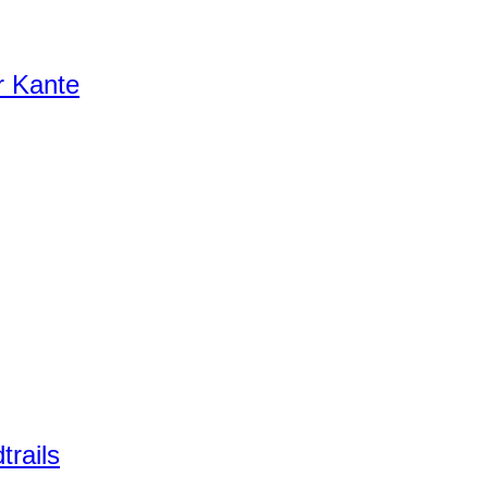
r Kante
trails