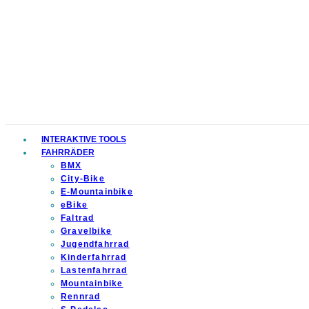
INTERAKTIVE TOOLS
FAHRRÄDER
BMX
City-Bike
E-Mountainbike
eBike
Faltrad
Gravelbike
Jugendfahrrad
Kinderfahrrad
Lastenfahrrad
Mountainbike
Rennrad