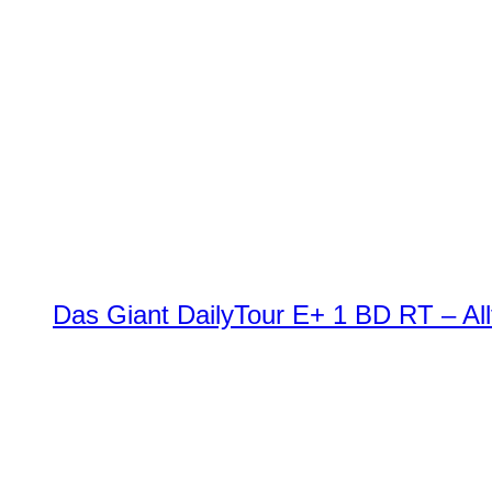
Das Giant DailyTour E+ 1 BD RT – All