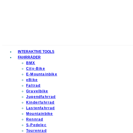
INTERAKTIVE TOOLS
FAHRRÄDER
BMX
City-Bike
E-Mountainbike
eBike
Faltrad
Gravelbike
Jugendfahrrad
Kinderfahrrad
Lastenfahrrad
Mountainbike
Rennrad
S-Pedelec
Tourenrad