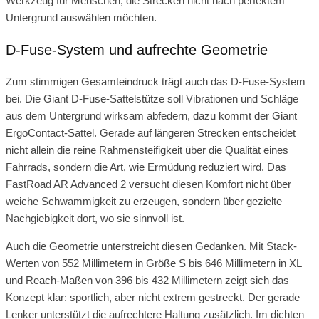
Werkzeug für Menschen, die Strecken nicht nach perfektem
Untergrund auswählen möchten.
D-Fuse-System und aufrechte Geometrie
Zum stimmigen Gesamteindruck trägt auch das D-Fuse-System
bei. Die Giant D-Fuse-Sattelstütze soll Vibrationen und Schläge
aus dem Untergrund wirksam abfedern, dazu kommt der Giant
ErgoContact-Sattel. Gerade auf längeren Strecken entscheidet
nicht allein die reine Rahmensteifigkeit über die Qualität eines
Fahrrads, sondern die Art, wie Ermüdung reduziert wird. Das
FastRoad AR Advanced 2 versucht diesen Komfort nicht über
weiche Schwammigkeit zu erzeugen, sondern über gezielte
Nachgiebigkeit dort, wo sie sinnvoll ist.
Auch die Geometrie unterstreicht diesen Gedanken. Mit Stack-
Werten von 552 Millimetern in Größe S bis 646 Millimetern in XL
und Reach-Maßen von 396 bis 432 Millimetern zeigt sich das
Konzept klar: sportlich, aber nicht extrem gestreckt. Der gerade
Lenker unterstützt die aufrechtere Haltung zusätzlich. Im dichten