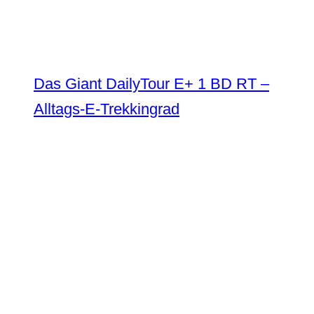
Das Giant DailyTour E+ 1 BD RT –
Alltags-E-Trekkingrad