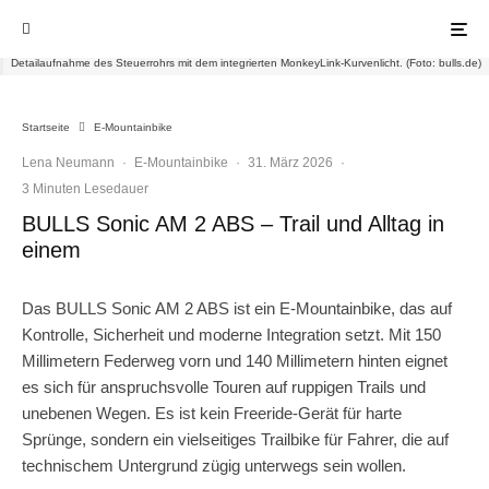
Detailaufnahme des Steuerrohrs mit dem integrierten MonkeyLink-Kurvenlicht. (Foto: bulls.de)
Startseite
E-Mountainbike
Lena Neumann
·
E-Mountainbike
·
31. März 2026
·
3 Minuten Lesedauer
BULLS Sonic AM 2 ABS – Trail und Alltag in
einem
Das BULLS Sonic AM 2 ABS ist ein E-Mountainbike, das auf
Kontrolle, Sicherheit und moderne Integration setzt. Mit 150
Millimetern Federweg vorn und 140 Millimetern hinten eignet
es sich für anspruchsvolle Touren auf ruppigen Trails und
unebenen Wegen. Es ist kein Freeride-Gerät für harte
Sprünge, sondern ein vielseitiges Trailbike für Fahrer, die auf
technischem Untergrund zügig unterwegs sein wollen.