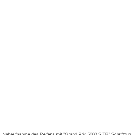
Nahaufnahme des Reifens mit "Grand Prix 5000 S TR" Schriftzug