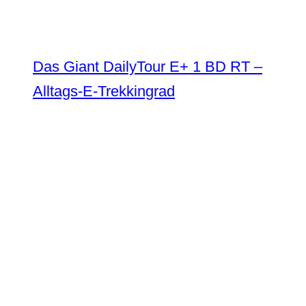
Das Giant DailyTour E+ 1 BD RT –
Alltags-E-Trekkingrad