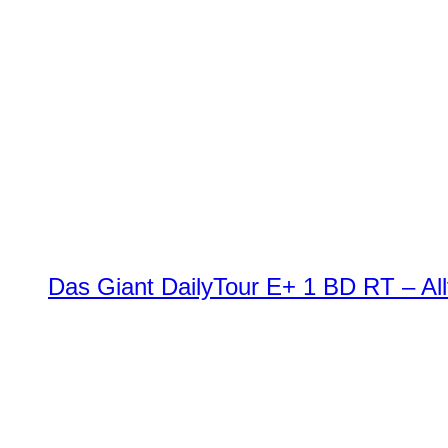
Das Giant DailyTour E+ 1 BD RT – All