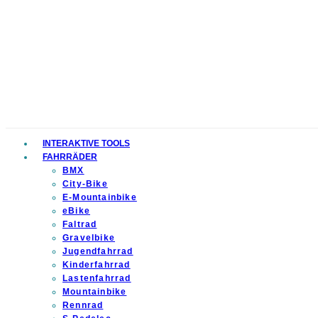
INTERAKTIVE TOOLS
FAHRRÄDER
BMX
City-Bike
E-Mountainbike
eBike
Faltrad
Gravelbike
Jugendfahrrad
Kinderfahrrad
Lastenfahrrad
Mountainbike
Rennrad