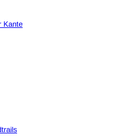
r Kante
trails