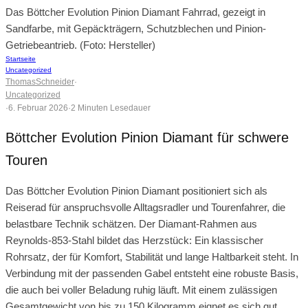
Das Böttcher Evolution Pinion Diamant Fahrrad, gezeigt in
Sandfarbe, mit Gepäckträgern, Schutzblechen und Pinion-
Getriebeantrieb. (Foto: Hersteller)
Startseite
Uncategorized
ThomasSchneider
·
Uncategorized
·
6. Februar 2026
·
2 Minuten Lesedauer
Böttcher Evolution Pinion Diamant für schwere
Touren
Das Böttcher Evolution Pinion Diamant positioniert sich als
Reiserad für anspruchsvolle Alltagsradler und Tourenfahrer, die
belastbare Technik schätzen. Der Diamant-Rahmen aus
Reynolds-853-Stahl bildet das Herzstück: Ein klassischer
Rohrsatz, der für Komfort, Stabilität und lange Haltbarkeit steht. In
Verbindung mit der passenden Gabel entsteht eine robuste Basis,
die auch bei voller Beladung ruhig läuft. Mit einem zulässigen
Gesamtgewicht von bis zu 150 Kilogramm eignet es sich gut,