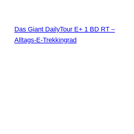
Das Giant DailyTour E+ 1 BD RT –
Alltags-E-Trekkingrad