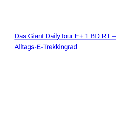
Das Giant DailyTour E+ 1 BD RT –
Alltags-E-Trekkingrad