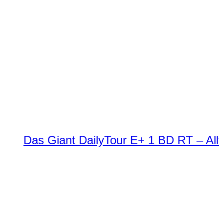
Das Giant DailyTour E+ 1 BD RT – All