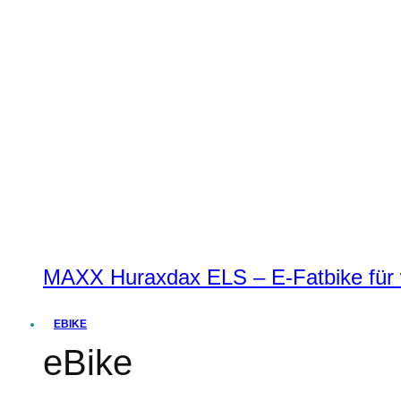
MAXX Huraxdax ELS – E-Fatbike für w
EBIKE
eBike