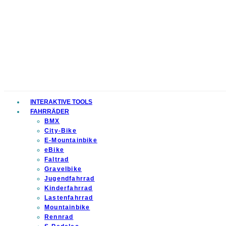
INTERAKTIVE TOOLS
FAHRRÄDER
BMX
City-Bike
E-Mountainbike
eBike
Faltrad
Gravelbike
Jugendfahrrad
Kinderfahrrad
Lastenfahrrad
Mountainbike
Rennrad