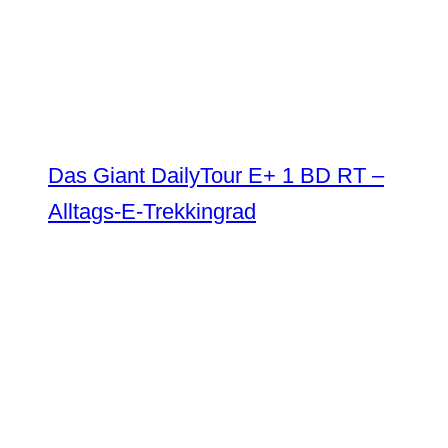
Das Giant DailyTour E+ 1 BD RT –
Alltags-E-Trekkingrad