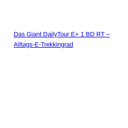
Das Giant DailyTour E+ 1 BD RT –
Alltags-E-Trekkingrad