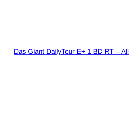
Das Giant DailyTour E+ 1 BD RT – All