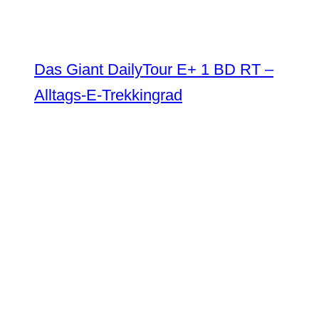
Das Giant DailyTour E+ 1 BD RT –
Alltags-E-Trekkingrad