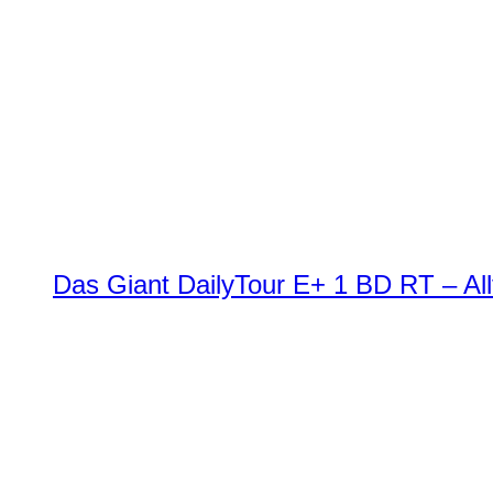
Das Giant DailyTour E+ 1 BD RT – All