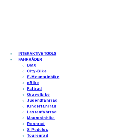
INTERAKTIVE TOOLS
FAHRRÄDER
BMX
City-Bike
E-Mountainbike
eBike
Faltrad
Gravelbike
Jugendfahrrad
Kinderfahrrad
Lastenfahrrad
Mountainbike
Rennrad
S-Pedelec
Tourenrad