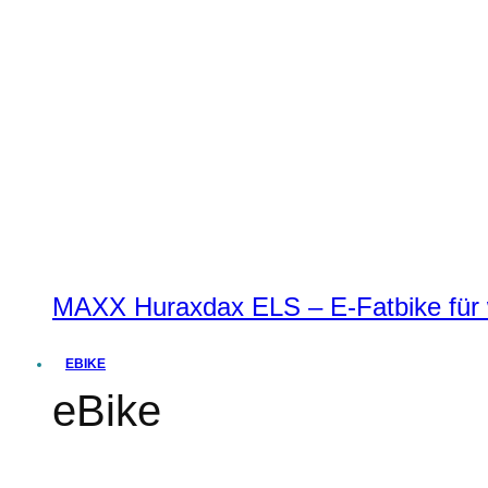
MAXX Huraxdax ELS – E-Fatbike für w
EBIKE
eBike