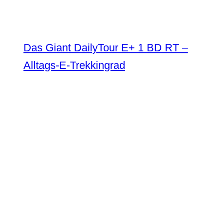
Das Giant DailyTour E+ 1 BD RT –
Alltags-E-Trekkingrad