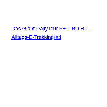
Das Giant DailyTour E+ 1 BD RT –
Alltags-E-Trekkingrad