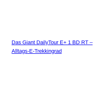
Das Giant DailyTour E+ 1 BD RT –
Alltags-E-Trekkingrad