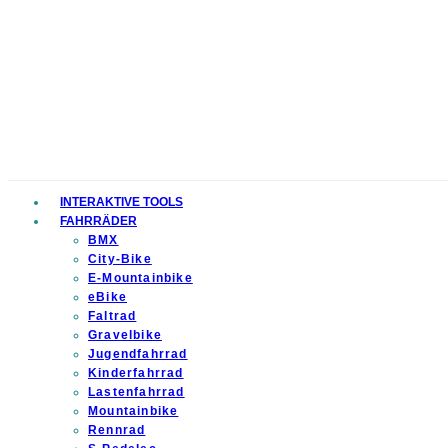
INTERAKTIVE TOOLS
FAHRRÄDER
BMX
City-Bike
E-Mountainbike
eBike
Faltrad
Gravelbike
Jugendfahrrad
Kinderfahrrad
Lastenfahrrad
Mountainbike
Rennrad