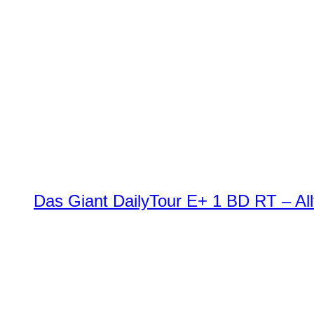
Das Giant DailyTour E+ 1 BD RT – All