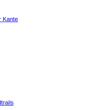
r Kante
trails