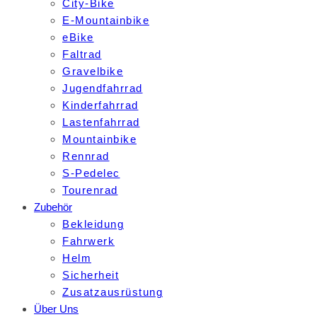
City-Bike
E-Mountainbike
eBike
Faltrad
Gravelbike
Jugendfahrrad
Kinderfahrrad
Lastenfahrrad
Mountainbike
Rennrad
S-Pedelec
Tourenrad
Zubehör
Bekleidung
Fahrwerk
Helm
Sicherheit
Zusatzausrüstung
Über Uns