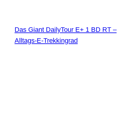
Das Giant DailyTour E+ 1 BD RT –
Alltags-E-Trekkingrad