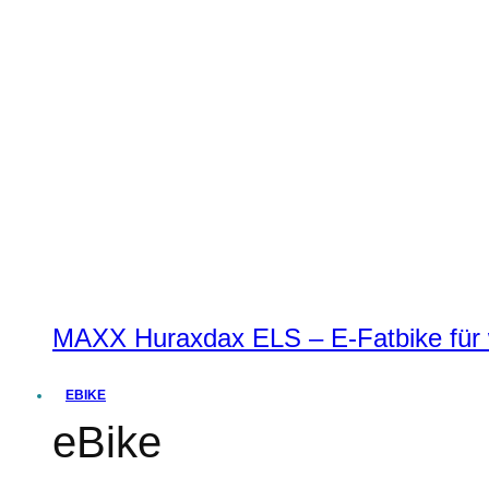
MAXX Huraxdax ELS – E-Fatbike für w
EBIKE
eBike