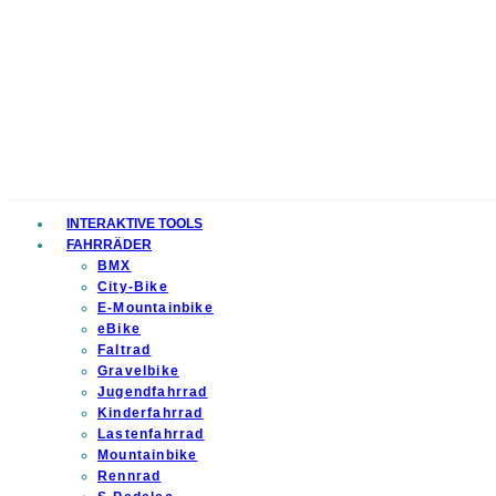
INTERAKTIVE TOOLS
FAHRRÄDER
BMX
City-Bike
E-Mountainbike
eBike
Faltrad
Gravelbike
Jugendfahrrad
Kinderfahrrad
Lastenfahrrad
Mountainbike
Rennrad