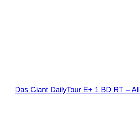
Das Giant DailyTour E+ 1 BD RT – All