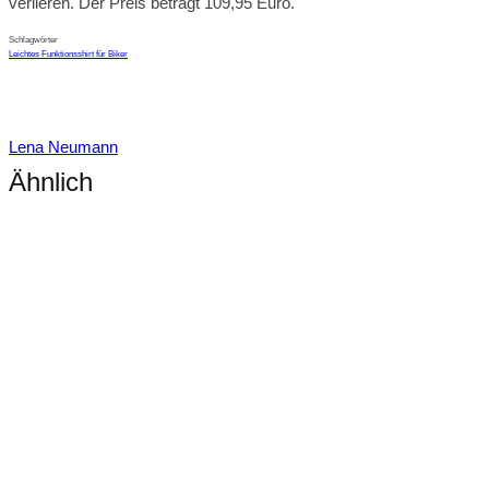
verlieren. Der Preis beträgt 109,95 Euro.
Schlagwörter
Leichtes Funktionsshirt für Biker
Lena Neumann
Ähnlich