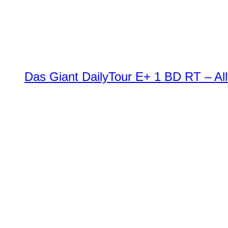
Das Giant DailyTour E+ 1 BD RT – All