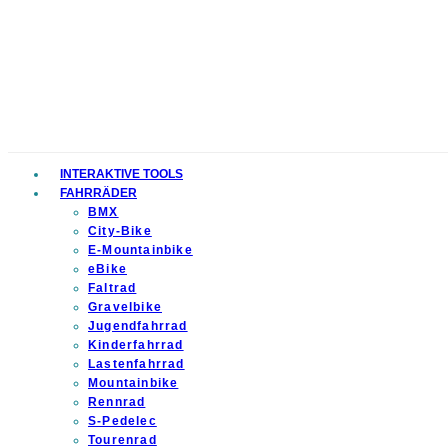
INTERAKTIVE TOOLS
FAHRRÄDER
BMX
City-Bike
E-Mountainbike
eBike
Faltrad
Gravelbike
Jugendfahrrad
Kinderfahrrad
Lastenfahrrad
Mountainbike
Rennrad
S-Pedelec
Tourenrad