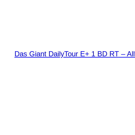
Das Giant DailyTour E+ 1 BD RT – All