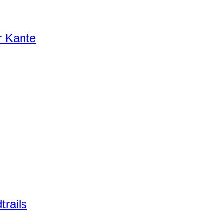
r Kante
trails