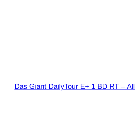
Das Giant DailyTour E+ 1 BD RT – All