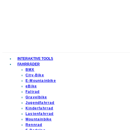
INTERAKTIVE TOOLS
FAHRRÄDER
BMX
City-Bike
E-Mountainbike
eBike
Faltrad
Gravelbike
Jugendfahrrad
Kinderfahrrad
Lastenfahrrad
Mountainbike
Rennrad