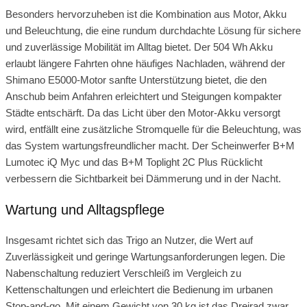
Besonders hervorzuheben ist die Kombination aus Motor, Akku
und Beleuchtung, die eine rundum durchdachte Lösung für sichere
und zuverlässige Mobilität im Alltag bietet. Der 504 Wh Akku
erlaubt längere Fahrten ohne häufiges Nachladen, während der
Shimano E5000‑Motor sanfte Unterstützung bietet, die den
Anschub beim Anfahren erleichtert und Steigungen kompakter
Städte entschärft. Da das Licht über den Motor‑Akku versorgt
wird, entfällt eine zusätzliche Stromquelle für die Beleuchtung, was
das System wartungsfreundlicher macht. Der Scheinwerfer B+M
Lumotec iQ Myc und das B+M Toplight 2C Plus Rücklicht
verbessern die Sichtbarkeit bei Dämmerung und in der Nacht.
Wartung und Alltagspflege
Insgesamt richtet sich das Trigo an Nutzer, die Wert auf
Zuverlässigkeit und geringe Wartungsanforderungen legen. Die
Nabenschaltung reduziert Verschleiß im Vergleich zu
Kettenschaltungen und erleichtert die Bedienung im urbanen
Stop‑and‑go. Mit einem Gewicht von 30 kg ist das Dreirad zwar