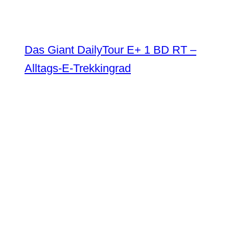
Das Giant DailyTour E+ 1 BD RT –
Alltags-E-Trekkingrad