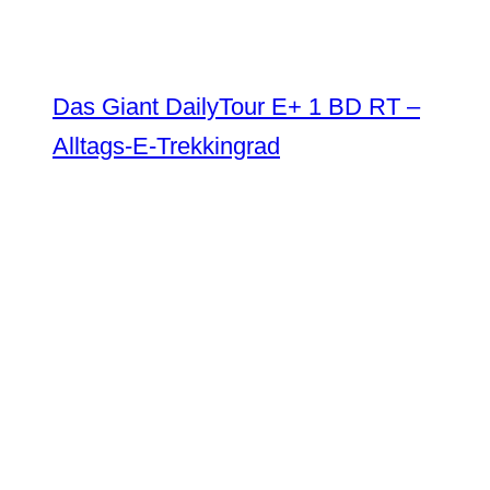
Das Giant DailyTour E+ 1 BD RT –
Alltags-E-Trekkingrad