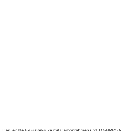
Das leichte E-Gravel-Bike mit Carbonrahmen und TQ-HPR50-