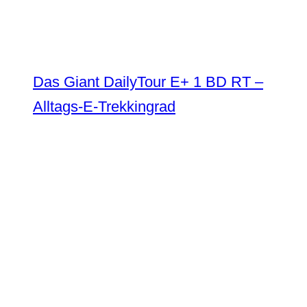
Das Giant DailyTour E+ 1 BD RT –
Alltags-E-Trekkingrad