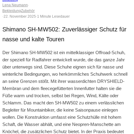
Lena Neumann
·
Bekleidung
Zubehör
·
22. November 2025
·
1 Minute Lesedauer
Shimano SH-MW502: Zuverlässiger Schutz für
nasse und kalte Touren
Der Shimano SH-MW502 ist ein mittelklassiger Offroad-Schuh,
der speziell für Radfahrer entwickelt wurde, die das ganze Jahr
über unterwegs sind. Diese Schuhe eignen sich für nasse und
winterliche Bedingungen, wo herkömmliches Schuhwerk schnell
an seine Grenzen stößt. Mit ihrer wasserdichten DRYSHIELD-
Membran und dem fleecegefütterten Innenfutter halten sie die
Füße warm und trocken, selbst bei Regen, Wind, Kälte oder
Schlamm. Das macht den SH-MW502 zu einem verlässlichen
Begleiter für Mountainbiker, die keine Saisonpause einlegen
wollen. Die Konstruktion umfasst eine Schutzhülle mit hohem
Schaft, die Wasser abhält, und eine Neopren-Manschette am
Knöchel, die zusätzlichen Schutz bietet. In der Praxis bedeutet