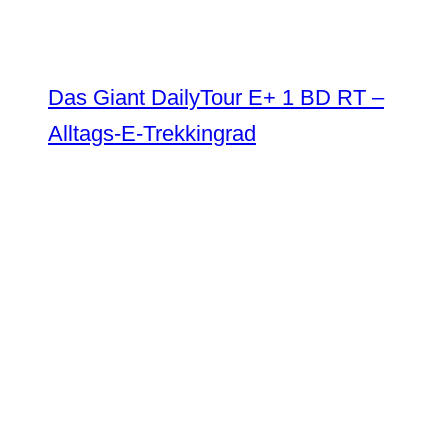
Das Giant DailyTour E+ 1 BD RT –
Alltags-E-Trekkingrad