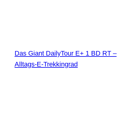
Das Giant DailyTour E+ 1 BD RT –
Alltags-E-Trekkingrad