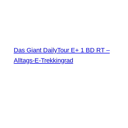
Das Giant DailyTour E+ 1 BD RT –
Alltags-E-Trekkingrad