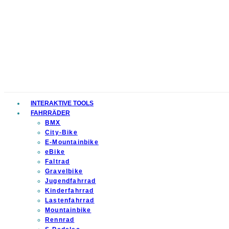
INTERAKTIVE TOOLS
FAHRRÄDER
BMX
City-Bike
E-Mountainbike
eBike
Faltrad
Gravelbike
Jugendfahrrad
Kinderfahrrad
Lastenfahrrad
Mountainbike
Rennrad