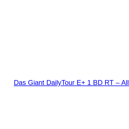
Das Giant DailyTour E+ 1 BD RT – All