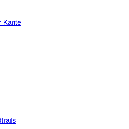
r Kante
trails