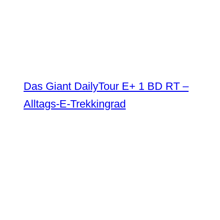
Das Giant DailyTour E+ 1 BD RT –
Alltags-E-Trekkingrad