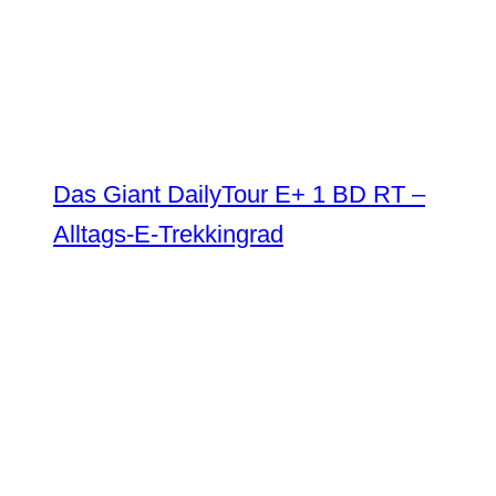
Das Giant DailyTour E+ 1 BD RT –
Alltags-E-Trekkingrad