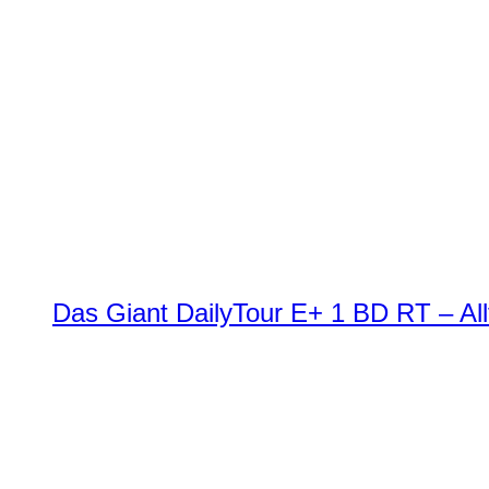
Das Giant DailyTour E+ 1 BD RT – All