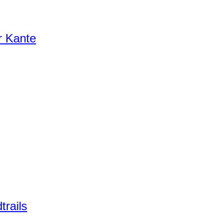
r Kante
trails